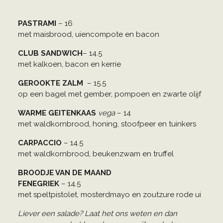
PASTRAMI
–
16
met maisbrood, uiencompote en bacon
CLUB SANDWICH
– 14.5
met kalkoen, bacon en kerrie
GEROOKTE ZALM
–
15.5
op een bagel met gember, pompoen en zwarte olijf
WARME GEITENKAAS
vega
–
14
met waldkornbrood, honing, stoofpeer en tuinkers
CARPACCIO
–
14.5
met waldkornbrood, beukenzwam en truffel
BROODJE VAN DE MAAND
FENEGRIEK
–
14.5
met speltpistolet, mosterdmayo en zoutzure rode ui
Liever een salade? Laat het ons weten en dan