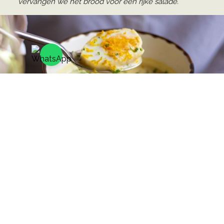
vervangen we het brood voor een rijke salade.
Soepen
SOEP VAN ‘T MOMENT
–
klein
5
normaal
7
wekelijks wisselende en huisgemaakte soep
TOMATENSOEP
vega
–
klein
5
normaal
7
met crème fraîche