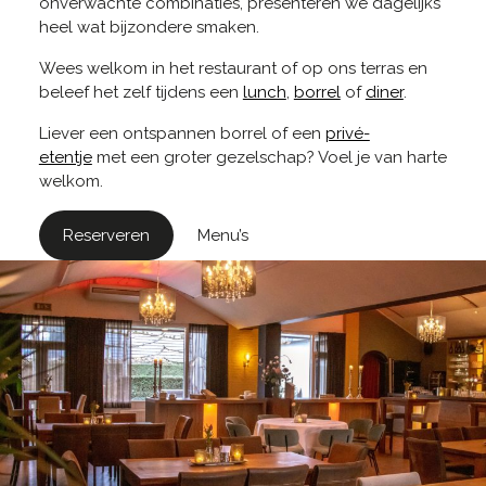
onverwachte combinaties, presenteren we dagelijks
heel wat bijzondere smaken.
Wees welkom in het restaurant of op ons terras en
beleef het zelf tijdens een
lunch
,
borrel
of
diner
.
Liever een ontspannen borrel of een
privé-
etentje
met een groter gezelschap? Voel je van harte
welkom.
Reserveren
Menu’s