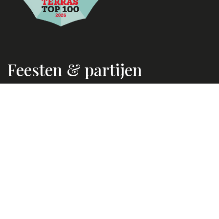
Feesten & partijen
Voor feesten en partijen kun je altijd bij ons terecht.
Neem
voor meer informatie contact op.
Naast de openingstijden van ons restaurant zijn wij
maandag tot en met vrijdag van 9.00 tot 17.00 uur
telefonisch bereikbaar.